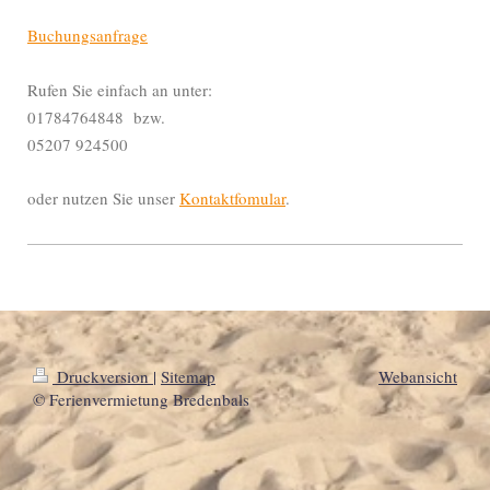
Buchungsanfrage
Rufen Sie einfach an unter:
01784764848 bzw.
05207 924500
oder nutzen Sie unser
Kontaktfomular
.
Druckversion
|
Sitemap
Webansicht
© Ferienvermietung Bredenbals