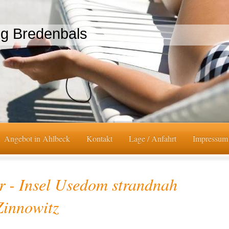
ng Bredenbals
Angebot in Ahlbeck
Kontakt
Lage / Anfahrt
Impressum
r - Insel Usedom strandnah
Zinnowitz