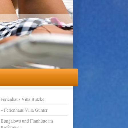
Ferienhaus Villa Butzke
Ferienhaus Villa Günter
Bungalows und Finnhütte im
Kiefernweg