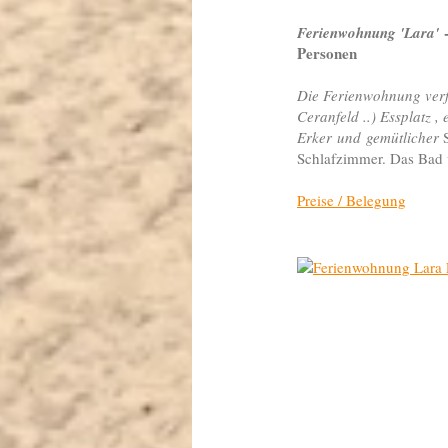
-
Ferienwohnung 'Lara
'
Personen
Die Ferienwohnung verf
Ceranfeld ..) Essplatz 
Erker und gemütlicher
S
Schlafzimmer. Das Bad
Preise / Belegung