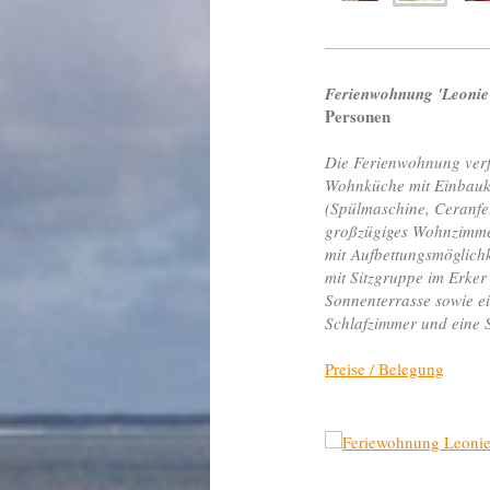
Ferienwohnung 'Leonie
Personen
Die Ferienwohnung verf
Wohnküche mit Einbau
(Spülmaschine, Ceranfeld
großzügiges Wohnzimm
mit Aufbettungsmöglichk
mit Sitzgruppe im Erke
Sonnenterrasse sowie
ei
Schlafzimmer und eine
Preise / Belegung