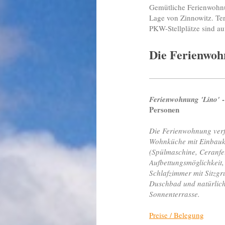
Gemütliche Ferienwohnu
Lage von Zinnowitz. Te
PKW-Stellplätze sind a
Die Ferienwo
-
Ferienwohnung 'Lino
'
Personen
Die Ferienwohnung verf
Wohnküche mit Einbau
(Spülmaschine, Ceranfel
Aufbettungsmöglichkeit,
Schlafzimmer mit Sitzgr
Duschbad und natürlich
Sonnenterrasse.
Preise / Belegung